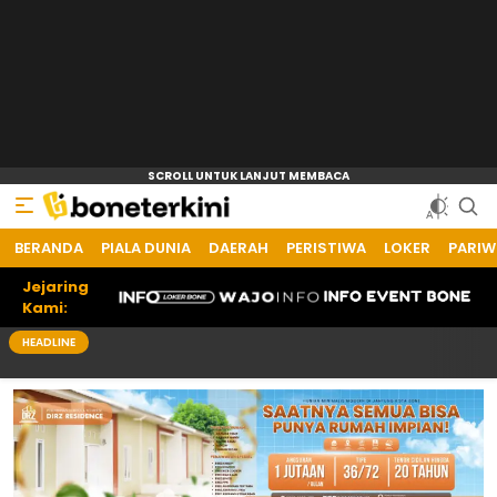
BERANDA
Bone Terkini
Referensi Informasi Terkini
PIALA DUNIA
DAERAH
PERISTIWA
LOKER
PARIW
Jejaring
Kami:
HEADLINE