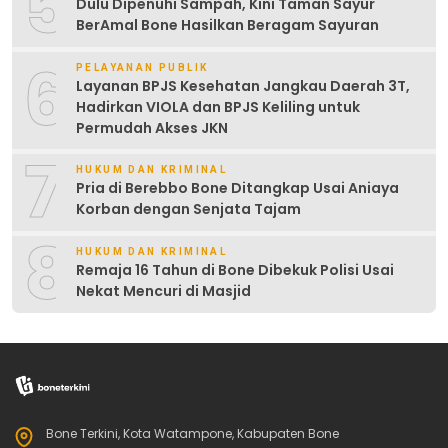
5
Dulu Dipenuhi Sampah, Kini Taman Sayur
BerAmal Bone Hasilkan Beragam Sayuran
6
PELAYANAN PUBLIK
Layanan BPJS Kesehatan Jangkau Daerah 3T,
Hadirkan VIOLA dan BPJS Keliling untuk
Permudah Akses JKN
7
HUKUM DAN KRIMINAL
Pria di Berebbo Bone Ditangkap Usai Aniaya
Korban dengan Senjata Tajam
8
HUKUM DAN KRIMINAL
Remaja 16 Tahun di Bone Dibekuk Polisi Usai
Nekat Mencuri di Masjid
Bone Terkini, Kota Watampone, Kabupaten Bone