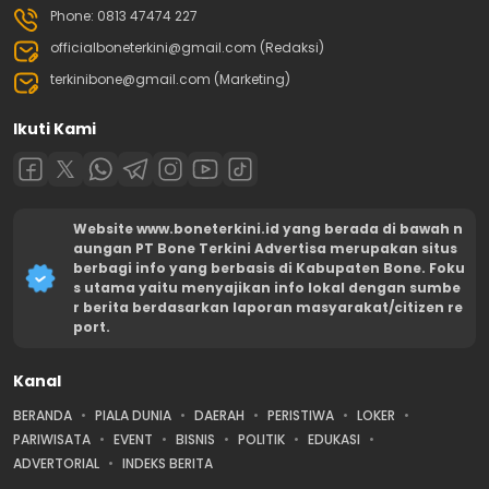
Phone: 0813 47474 227
officialboneterkini@gmail.com (Redaksi)
terkinibone@gmail.com (Marketing)
Ikuti Kami
Website www.boneterkini.id yang berada di bawah n
aungan PT Bone Terkini Advertisa merupakan situs
berbagi info yang berbasis di Kabupaten Bone. Foku
s utama yaitu menyajikan info lokal dengan sumbe
r berita berdasarkan laporan masyarakat/citizen re
port.
Kanal
BERANDA
PIALA DUNIA
DAERAH
PERISTIWA
LOKER
PARIWISATA
EVENT
BISNIS
POLITIK
EDUKASI
ADVERTORIAL
INDEKS BERITA