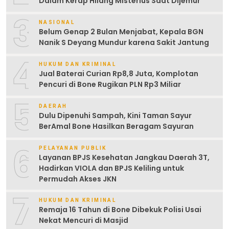
Dalam Kerap Hilang Misterius Saat Dijemur
3
NASIONAL
Belum Genap 2 Bulan Menjabat, Kepala BGN
Nanik S Deyang Mundur karena Sakit Jantung
4
HUKUM DAN KRIMINAL
Jual Baterai Curian Rp8,8 Juta, Komplotan
Pencuri di Bone Rugikan PLN Rp3 Miliar
5
DAERAH
Dulu Dipenuhi Sampah, Kini Taman Sayur
BerAmal Bone Hasilkan Beragam Sayuran
6
PELAYANAN PUBLIK
Layanan BPJS Kesehatan Jangkau Daerah 3T,
Hadirkan VIOLA dan BPJS Keliling untuk
Permudah Akses JKN
7
HUKUM DAN KRIMINAL
Remaja 16 Tahun di Bone Dibekuk Polisi Usai
Nekat Mencuri di Masjid