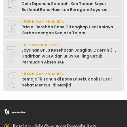
5
Dulu Dipenuhi Sampah, Kini Taman Sayur
BerAmal Bone Hasilkan Beragam Sayuran
6
HUKUM DAN KRIMINAL
Pria di Berebbo Bone Ditangkap Usai Aniaya
Korban dengan Senjata Tajam
7
PELAYANAN PUBLIK
Layanan BPJS Kesehatan Jangkau Daerah 3T,
Hadirkan VIOLA dan BPJS Keliling untuk
Permudah Akses JKN
8
HUKUM DAN KRIMINAL
Remaja 16 Tahun di Bone Dibekuk Polisi Usai
Nekat Mencuri di Masjid
Bone Terkini, Kota Watampone, Kabupaten Bone