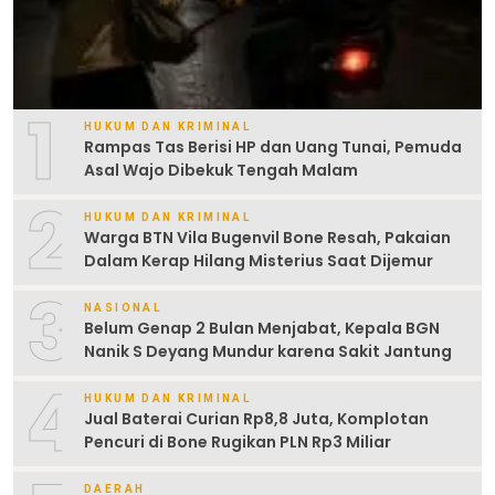
1
HUKUM DAN KRIMINAL
Rampas Tas Berisi HP dan Uang Tunai, Pemuda
Asal Wajo Dibekuk Tengah Malam
2
HUKUM DAN KRIMINAL
Warga BTN Vila Bugenvil Bone Resah, Pakaian
Dalam Kerap Hilang Misterius Saat Dijemur
3
NASIONAL
Belum Genap 2 Bulan Menjabat, Kepala BGN
Nanik S Deyang Mundur karena Sakit Jantung
4
HUKUM DAN KRIMINAL
Jual Baterai Curian Rp8,8 Juta, Komplotan
Pencuri di Bone Rugikan PLN Rp3 Miliar
DAERAH