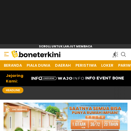
BERANDA
Bone Terkini
Referensi Informasi Terkini
PIALA DUNIA
DAERAH
PERISTIWA
LOKER
PARIW
Jejaring
Kami:
HEADLINE