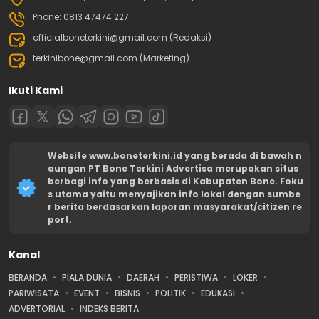
Phone: 0813 47474 227
officialboneterkini@gmail.com (Redaksi)
terkinibone@gmail.com (Marketing)
Ikuti Kami
Website www.boneterkini.id yang berada di bawah n
aungan PT Bone Terkini Advertisa merupakan situs
berbagi info yang berbasis di Kabupaten Bone. Foku
s utama yaitu menyajikan info lokal dengan sumbe
r berita berdasarkan laporan masyarakat/citizen re
port.
Kanal
BERANDA
PIALA DUNIA
DAERAH
PERISTIWA
LOKER
PARIWISATA
EVENT
BISNIS
POLITIK
EDUKASI
ADVERTORIAL
INDEKS BERITA