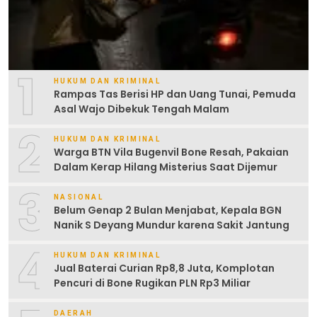
1
HUKUM DAN KRIMINAL
Rampas Tas Berisi HP dan Uang Tunai, Pemuda
Asal Wajo Dibekuk Tengah Malam
2
HUKUM DAN KRIMINAL
Warga BTN Vila Bugenvil Bone Resah, Pakaian
Dalam Kerap Hilang Misterius Saat Dijemur
3
NASIONAL
Belum Genap 2 Bulan Menjabat, Kepala BGN
Nanik S Deyang Mundur karena Sakit Jantung
4
HUKUM DAN KRIMINAL
Jual Baterai Curian Rp8,8 Juta, Komplotan
Pencuri di Bone Rugikan PLN Rp3 Miliar
DAERAH