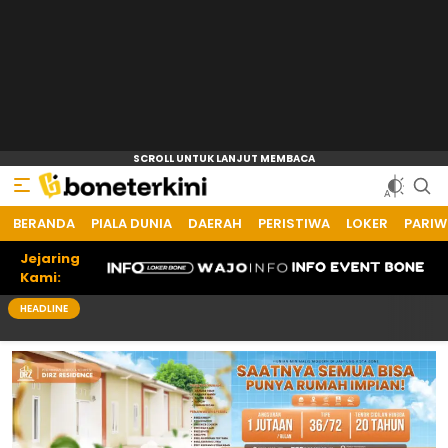
BERANDA
Bone Terkini
Referensi Informasi Terkini
PIALA DUNIA
DAERAH
PERISTIWA
LOKER
PARIW
Jejaring
Kami:
HEADLINE