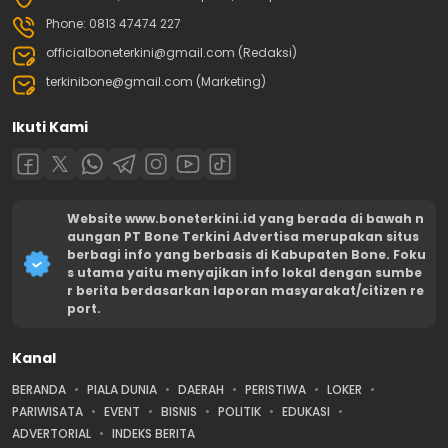
Phone: 0813 47474 227
officialboneterkini@gmail.com (Redaksi)
terkinibone@gmail.com (Marketing)
Ikuti Kami
Website www.boneterkini.id yang berada di bawah n
aungan PT Bone Terkini Advertisa merupakan situs
berbagi info yang berbasis di Kabupaten Bone. Foku
s utama yaitu menyajikan info lokal dengan sumbe
r berita berdasarkan laporan masyarakat/citizen re
port.
Kanal
BERANDA
PIALA DUNIA
DAERAH
PERISTIWA
LOKER
PARIWISATA
EVENT
BISNIS
POLITIK
EDUKASI
ADVERTORIAL
INDEKS BERITA