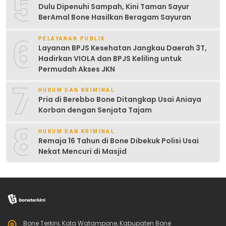
5
Dulu Dipenuhi Sampah, Kini Taman Sayur
BerAmal Bone Hasilkan Beragam Sayuran
6
PELAYANAN PUBLIK
Layanan BPJS Kesehatan Jangkau Daerah 3T,
Hadirkan VIOLA dan BPJS Keliling untuk
Permudah Akses JKN
7
HUKUM DAN KRIMINAL
Pria di Berebbo Bone Ditangkap Usai Aniaya
Korban dengan Senjata Tajam
8
HUKUM DAN KRIMINAL
Remaja 16 Tahun di Bone Dibekuk Polisi Usai
Nekat Mencuri di Masjid
Bone Terkini, Kota Watampone, Kabupaten Bone