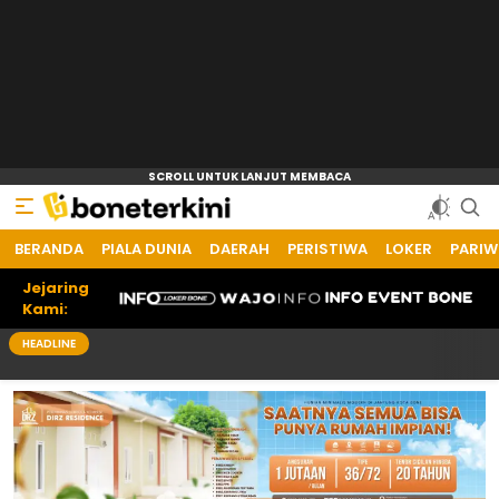
BERANDA
Bone Terkini
Referensi Informasi Terkini
PIALA DUNIA
DAERAH
PERISTIWA
LOKER
PARIW
Jejaring
Kami:
HEADLINE