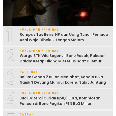
1
HUKUM DAN KRIMINAL
Rampas Tas Berisi HP dan Uang Tunai, Pemuda
Asal Wajo Dibekuk Tengah Malam
2
HUKUM DAN KRIMINAL
Warga BTN Vila Bugenvil Bone Resah, Pakaian
Dalam Kerap Hilang Misterius Saat Dijemur
3
NASIONAL
Belum Genap 2 Bulan Menjabat, Kepala BGN
Nanik S Deyang Mundur karena Sakit Jantung
4
HUKUM DAN KRIMINAL
Jual Baterai Curian Rp8,8 Juta, Komplotan
Pencuri di Bone Rugikan PLN Rp3 Miliar
DAERAH