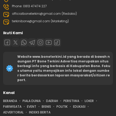
Phone: 0813 47474 227
officialboneterkini@gmail.com (Redaksi)
terkinibone@gmail.com (Marketing)
Ikuti Kami
Website www.boneterkini.id yang berada di bawah n
aungan PT Bone Terkini Advertisa merupakan situs
berbagi info yang berbasis di Kabupaten Bone. Foku
s utama yaitu menyajikan info lokal dengan sumbe
r berita berdasarkan laporan masyarakat/citizen re
port.
Kanal
BERANDA
PIALA DUNIA
DAERAH
PERISTIWA
LOKER
PARIWISATA
EVENT
BISNIS
POLITIK
EDUKASI
ADVERTORIAL
INDEKS BERITA