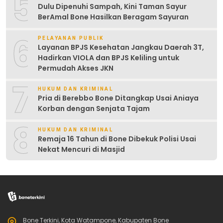
5
Dulu Dipenuhi Sampah, Kini Taman Sayur
BerAmal Bone Hasilkan Beragam Sayuran
6
PELAYANAN PUBLIK
Layanan BPJS Kesehatan Jangkau Daerah 3T,
Hadirkan VIOLA dan BPJS Keliling untuk
Permudah Akses JKN
7
HUKUM DAN KRIMINAL
Pria di Berebbo Bone Ditangkap Usai Aniaya
Korban dengan Senjata Tajam
8
HUKUM DAN KRIMINAL
Remaja 16 Tahun di Bone Dibekuk Polisi Usai
Nekat Mencuri di Masjid
Bone Terkini, Kota Watampone, Kabupaten Bone