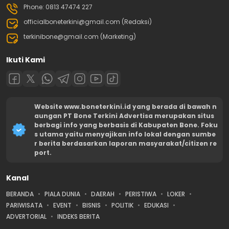
Phone: 0813 47474 227
officialboneterkini@gmail.com (Redaksi)
terkinibone@gmail.com (Marketing)
Ikuti Kami
Website www.boneterkini.id yang berada di bawah n
aungan PT Bone Terkini Advertisa merupakan situs
berbagi info yang berbasis di Kabupaten Bone. Foku
s utama yaitu menyajikan info lokal dengan sumbe
r berita berdasarkan laporan masyarakat/citizen re
port.
Kanal
BERANDA
PIALA DUNIA
DAERAH
PERISTIWA
LOKER
PARIWISATA
EVENT
BISNIS
POLITIK
EDUKASI
ADVERTORIAL
INDEKS BERITA