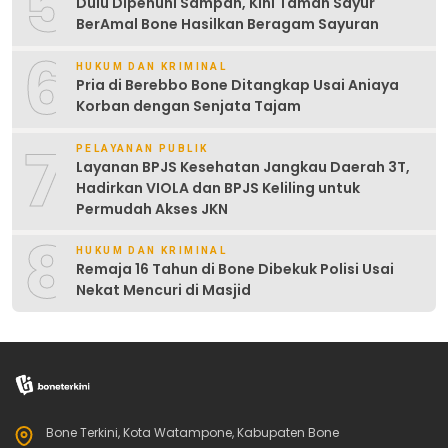
5
Dulu Dipenuhi Sampah, Kini Taman Sayur
BerAmal Bone Hasilkan Beragam Sayuran
6
HUKUM DAN KRIMINAL
Pria di Berebbo Bone Ditangkap Usai Aniaya
Korban dengan Senjata Tajam
7
PELAYANAN PUBLIK
Layanan BPJS Kesehatan Jangkau Daerah 3T,
Hadirkan VIOLA dan BPJS Keliling untuk
Permudah Akses JKN
8
HUKUM DAN KRIMINAL
Remaja 16 Tahun di Bone Dibekuk Polisi Usai
Nekat Mencuri di Masjid
Bone Terkini, Kota Watampone, Kabupaten Bone