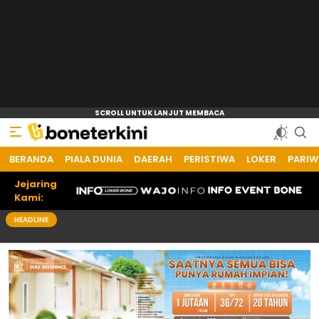
BERANDA
Bone Terkini
Referensi Informasi Terkini
PIALA DUNIA
DAERAH
PERISTIWA
LOKER
PARIW
Jejaring
Kami:
HEADLINE