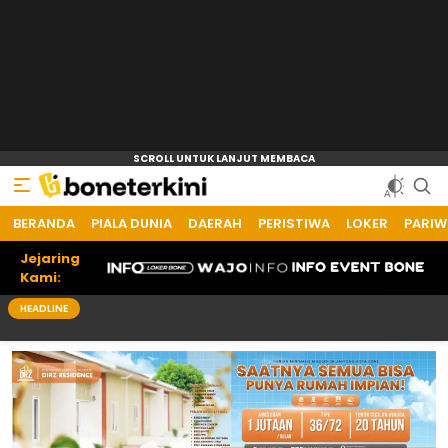
BERANDA
Bone Terkini
Referensi Informasi Terkini
PIALA DUNIA
DAERAH
PERISTIWA
LOKER
PARIW
Jejaring
Kami:
HEADLINE