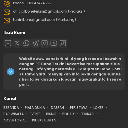
Phone: 0813 47474 227
officialboneterkini@gmail.com (Redaksi)
terkinibone@gmail.com (Marketing)
Ikuti Kami
Website www.boneterkini.id yang berada di bawah n
aungan PT Bone Terkini Advertisa merupakan situs
berbagi info yang berbasis di Kabupaten Bone. Foku
s utama yaitu menyajikan info lokal dengan sumbe
r berita berdasarkan laporan masyarakat/citizen re
port.
Kanal
BERANDA
PIALA DUNIA
DAERAH
PERISTIWA
LOKER
PARIWISATA
EVENT
BISNIS
POLITIK
EDUKASI
ADVERTORIAL
INDEKS BERITA