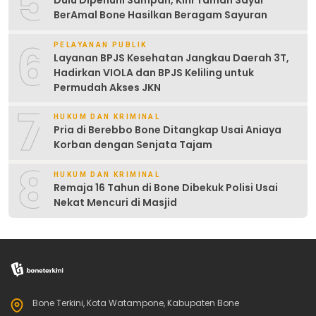
5
Dulu Dipenuhi Sampah, Kini Taman Sayur
BerAmal Bone Hasilkan Beragam Sayuran
6
PELAYANAN PUBLIK
Layanan BPJS Kesehatan Jangkau Daerah 3T,
Hadirkan VIOLA dan BPJS Keliling untuk
Permudah Akses JKN
7
HUKUM DAN KRIMINAL
Pria di Berebbo Bone Ditangkap Usai Aniaya
Korban dengan Senjata Tajam
8
HUKUM DAN KRIMINAL
Remaja 16 Tahun di Bone Dibekuk Polisi Usai
Nekat Mencuri di Masjid
Bone Terkini, Kota Watampone, Kabupaten Bone