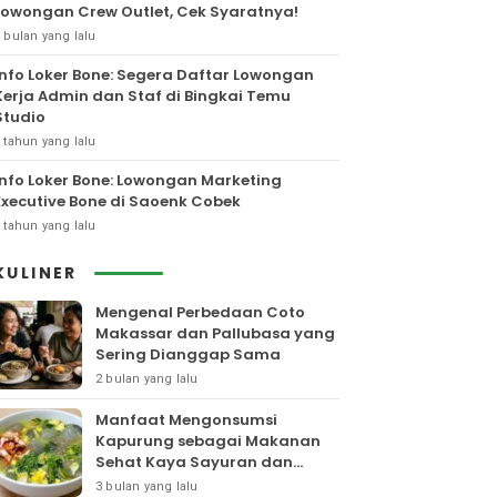
Lowongan Crew Outlet, Cek Syaratnya!
 bulan yang lalu
Info Loker Bone: Segera Daftar Lowongan
Kerja Admin dan Staf di Bingkai Temu
Studio
 tahun yang lalu
Info Loker Bone: Lowongan Marketing
Executive Bone di Saoenk Cobek
 tahun yang lalu
KULINER
Mengenal Perbedaan Coto
Makassar dan Pallubasa yang
Sering Dianggap Sama
2 bulan yang lalu
Manfaat Mengonsumsi
Kapurung sebagai Makanan
Sehat Kaya Sayuran dan
Protein
3 bulan yang lalu