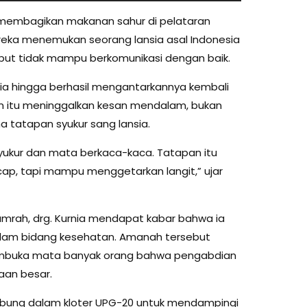
 membagikan makanan sahur di pelataran
mereka menemukan seorang lansia asal Indonesia
ebut tidak mampu berkomunikasi dengan baik.
a hingga berhasil mengantarkannya kembali
adian itu meninggalkan kesan mendalam, bukan
a tatapan syukur sang lansia.
yukur dan mata berkaca-kaca. Tatapan itu
ap, tapi mampu menggetarkan langit,” ujar
umrah, drg. Kurnia mendapat kabar bahwa ia
 dalam bidang kesehatan. Amanah tersebut
embuka mata banyak orang bahwa pengabdian
aan besar.
ergabung dalam kloter UPG-20 untuk mendampingi