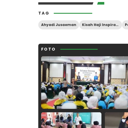
TAG
Ahyadi Jusaeman
Kisah Haji Inspiratif
FOTO