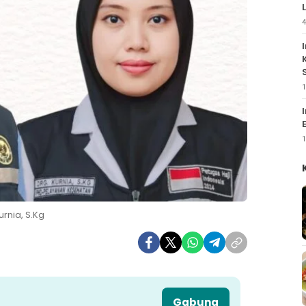
4
1
1
urnia, S.Kg
Gabung