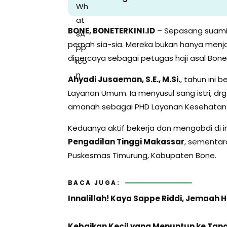
BONE, BONETERKINI.ID
– Sepasang suami 
pernah sia-sia. Mereka bukan hanya menjal
dipercaya sebagai petugas haji asal Bone
Ahyadi Jusaeman, S.E., M.Si.
,
tahun ini b
Layanan Umum. Ia menyusul sang istri, drg.
amanah sebagai PHD Layanan Kesehatan 
Keduanya aktif bekerja dan mengabdi di i
Pengadilan Tinggi Makassar
, sementara
Puskesmas Timurung, Kabupaten Bone.
BACA JUGA:
Innalillah! Kaya Sappe Riddi, Jemaah 
Kebaikan Kecil yang Menuntun ke Tanah