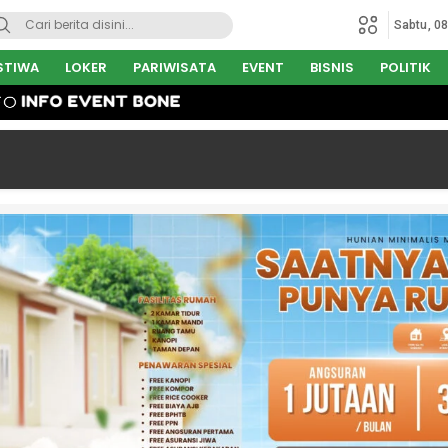
Sabtu, 0
STIWA
LOKER
PARIWISATA
EVENT
BISNIS
POLITIK