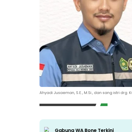
Ahyadi Jusaeman, S.E., M.Si., dan sang istri drg. K
Gabung WA Bone Terkini